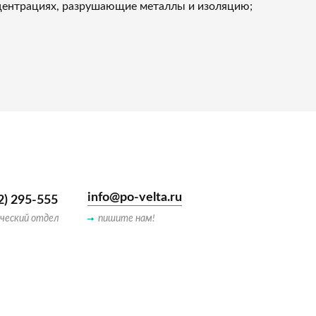
нцентрациях, разрушающие металлы и изоляцию;
info@po-velta.ru
2) 295-555
ческий отдел
пишите нам!