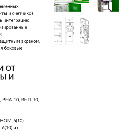
ременных
ты и счетчиков
ть интеграцию
тизированные
;
защитным экраном.
ся боковые
И ОТ
Ы И
, ВНА-10, ВНП-10,
 НОМ-6(10),
6(10) и с