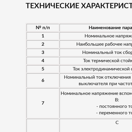
ТЕХНИЧЕСКИЕ ХАРАКТЕРИСТ
№ п/п
Наименование пар
1
Номинальное напряже
2
Наибольшее рабочее нап
3
Номинальный ток сбо
4
Ток термической стой
5
Ток электродинамической 
Номинальный ток отключения
6
выключателя при частот
Номинальное напряжение вспом
В:
7
- постоянного т
- переменного т
С