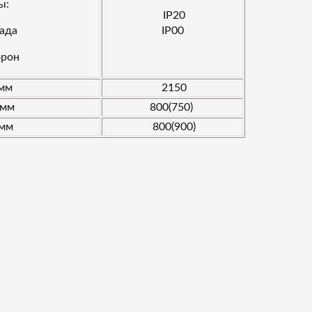
ы:
IP20
сада
IP00
орон
 мм
2150
 мм
800(750)
 мм
800(900)