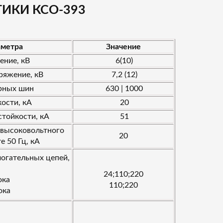
ИКИ КСО-393
аметра
Значение
ние, кВ
6(10)
ряжение, кВ
7,2 (12)
рных шин
630 | 1000
кости, кА
20
стойкости, кА
51
 высоковольтного
20
е 50 Гц, кА
огательных цепей,
24;110;220
ока
110;220
ока