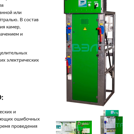
ля
анной или
йтралью. В состав
ия камер,
начением и
делительных
их электрических
:
еских и
кающих ошибочных
ремя проведения