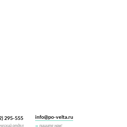
info@po-velta.ru
2) 295-555
ческий отдел
пишите нам!