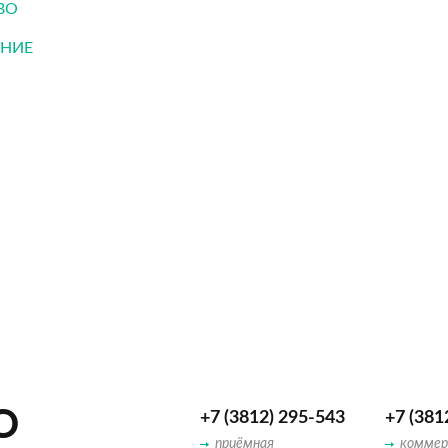
ТВО
АНИЕ
О
+7 (3812) 295-543
+7 (381
приёмная
коммер