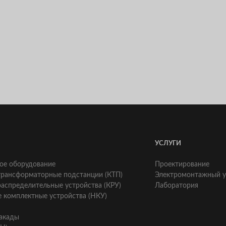
УСЛУГИ
ое оборудование
Проектирование
трансформаторные подстанции (КТП)
Электромонтажный у
аспределительные устройства (КРУ)
Лаборатория
 комплектные устройства (НКУ)
акады